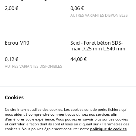
2,00 €
0,06 €
AUTRES VARIANTES DISPONIBLES
Ecrou M10
Scid - Foret béton SDS-
max D.25 mm L.540 mm
0,12 €
44,00 €
AUTRES VARIANTES DISPONIBLES
Cookies
Ce site Internet utilise des cookies. Les cookies sont de petits fichiers qui
nous aident à comprendre comment vous utilisez nos services afin
Contactez-nous
Conditions
d'améliorer votre expérience. Vous pouvez en savoir plus sur ces cookies
Politique de
Politique de cookies
et contrôler la façon dont ils sont utilisés en cliquant sur « Paramètres des
confidentialité
cookies ». Vous pouvez également consulter notre
politique de cookies
.