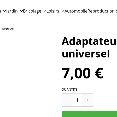
n
Jardin
Bricolage
Loisirs
Automobile
Reproduction d
niversel
Adaptateu
universel
7,00 €
QUANTITÉ