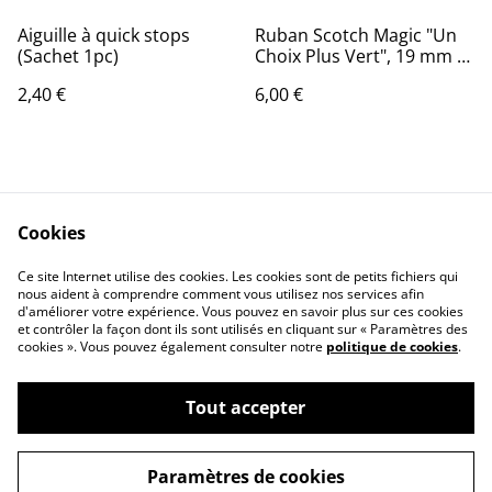
Aiguille à quick stops
Ruban Scotch Magic "Un
(Sachet 1pc)
Choix Plus Vert", 19 mm x
20 m avec 1 Dévidoir 100%
2,40 €
6,00 €
Recyclé - Ruban adhésif
Mat
Cookies
Ce site Internet utilise des cookies. Les cookies sont de petits fichiers qui
nous aident à comprendre comment vous utilisez nos services afin
Contactez-nous
Conditions
d'améliorer votre expérience. Vous pouvez en savoir plus sur ces cookies
Politique de
Politique de cookies
et contrôler la façon dont ils sont utilisés en cliquant sur « Paramètres des
confidentialité
cookies ». Vous pouvez également consulter notre
politique de cookies
.
Tout accepter
©
2026
QUINCAILLERIE DE LA SCIE
Paramètres de cookies
powered by