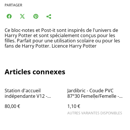
PARTAGER
Ce bloc-notes et Post-it sont inspirés de l'univers de
Harry Potter et sont spécialement conçus pour les
filles. Parfait pour une utilisation scolaire ou pour les
fans de Harry Potter. Licence Harry Potter
Articles connexes
Station d'accueil
Jardibric - Coude PVC
indépendante V12 -
87°30 Femelle/Femelle -
Aluminium - Rangement
Raccords d'Évacuation
80,00 €
1,10 €
aspirateur et accessoires
Robustes
Dyson.
AUTRES VARIANTES DISPONIBLES