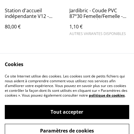
Station d'accueil
Jardibric - Coude PVC
indépendante V12 -
87°30 Femelle/Femelle -
Aluminium - Rangement
Raccords d'Évacuation
80,00 €
1,10 €
aspirateur et accessoires
Robustes
Dyson.
AUTRES VARIANTES DISPONIBLES
Cookies
Ce site Internet utilise des cookies. Les cookies sont de petits fichiers qui
nous aident à comprendre comment vous utilisez nos services afin
Contactez-nous
Conditions
d'améliorer votre expérience. Vous pouvez en savoir plus sur ces cookies
Politique de
Politique de cookies
et contrôler la façon dont ils sont utilisés en cliquant sur « Paramètres des
confidentialité
cookies ». Vous pouvez également consulter notre
politique de cookies
.
Tout accepter
©
2026
QUINCAILLERIE DE LA SCIE
Paramètres de cookies