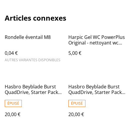
Articles connexes
Rondelle éventail M8
Harpic Gel WC PowerPlus
Original - nettoyant wc
antibactérien - efficace
0,04 €
5,00 €
sans brosse 750ml
AUTRES VARIANTES DISPONIBLES
Hasbro Beyblade Burst
Hasbro Beyblade Burst
QuadDrive, Starter Pack
QuadDrive, Starter Pack
avec toupie Astral Spryzen
avec toupie Cyclone
S7 et Lanceur, Jouet pour
Roktavor R7 et Lanceur,
ÉPUISÉ
ÉPUISÉ
Enfants, Multicolore, Taille
Jouet pour Enfants
20,00 €
20,00 €
Unique