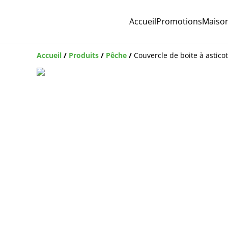
Accueil
Promotions
Maiso
Accueil
/
Produits
/
Pêche
/
Couvercle de boite à astico