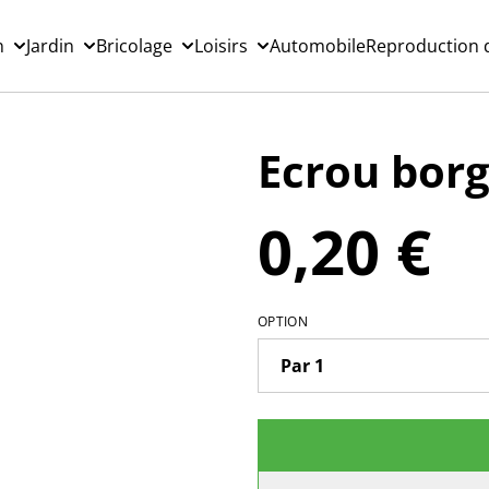
n
Jardin
Bricolage
Loisirs
Automobile
Reproduction d
Ecrou bor
0,20 €
OPTION