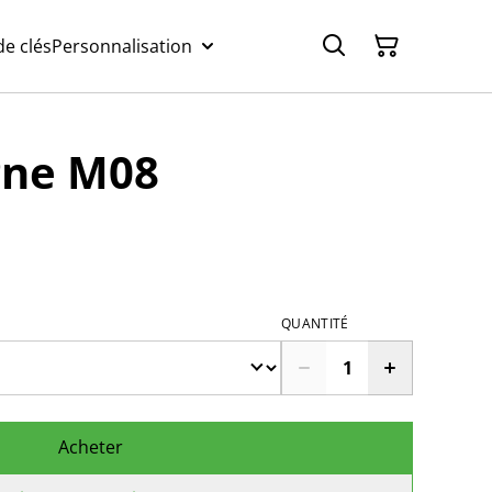
e clés
Personnalisation
gne M08
QUANTITÉ
Acheter