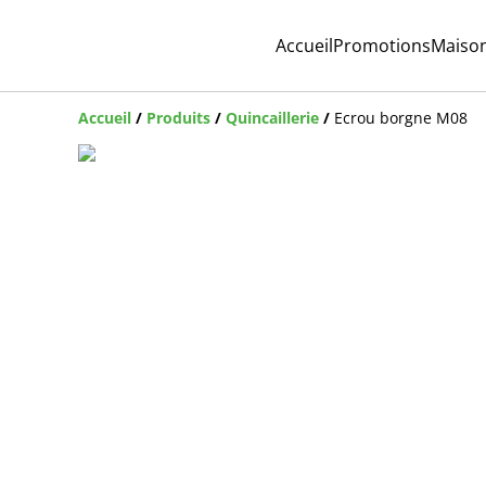
Accueil
Promotions
Maiso
Accueil
/
Produits
/
Quincaillerie
/
Ecrou borgne M08