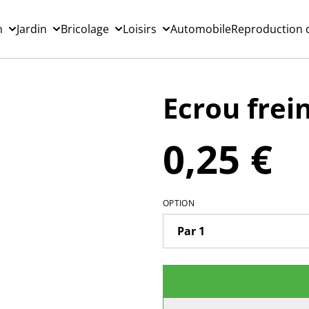
n
Jardin
Bricolage
Loisirs
Automobile
Reproduction d
Ecrou frei
0,25 €
OPTION