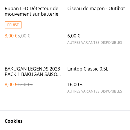
%
Ruban LED Détecteur de
Ciseau de maçon - Outibat
mouvement sur batterie
ÉPUISÉ
3,00 €
5,00 €
6,00 €
AUTRES VARIANTES DISPONIBLES
%
BAKUGAN LEGENDS 2023 -
Linitop Classic 0.5L
PACK 1 BAKUGAN SAISON
5 - 1 Bille Bakugan Avec 1
8,00 €
12,00 €
16,00 €
Carte Portail Et 1 Carte
Collection - Dessin Animé
AUTRES VARIANTES DISPONIBLES
Bakugan - Modèle
Aléatoire
Cookies