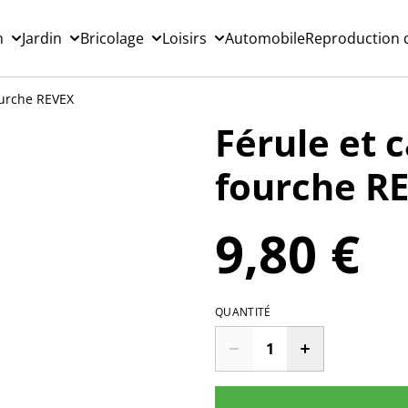
n
Jardin
Bricolage
Loisirs
Automobile
Reproduction d
ourche REVEX
Férule et 
fourche R
9,80 €
QUANTITÉ