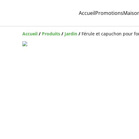
Accueil
Promotions
Maiso
Accueil
/
Produits
/
Jardin
/
Férule et capuchon pour f