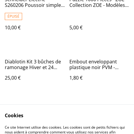
S260206 Poussoir simple
Collection ZOE - Modèles
10 ampères Ovalis
Aléatoires - 68x48 cm -
complet 230 V
Multicolore
ÉPUISÉ
10,00 €
5,00 €
Diablotin Kit 3 bûches de
Embout enveloppant
ramonage Hiver et 24
plastique noir PVM -
cubes allume feux
Diamètre 16 mm - Vendu
25,00 €
1,80 €
par 4
Cookies
Ce site Internet utilise des cookies. Les cookies sont de petits fichiers qui
nous aident à comprendre comment vous utilisez nos services afin
Contactez-nous
Conditions