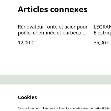
Articles connexes
Rénovateur fonte et acier pour
LEGRAN
poêle, cheminée et barbecue -
Electri
Donne une belle patine - Sans
de Prot
12,00 €
35,00 €
odeur - monocouche - couleur
1 Fiche
noire - 200ml - STARWAX
mètres 
Contactez-no
Cookies
Ce site Internet utilise des cookies. Les cookies sont de petits fic