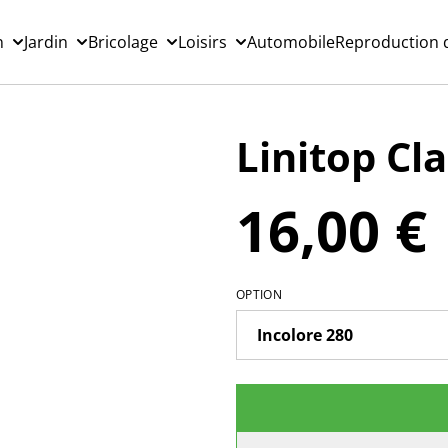
n
Jardin
Bricolage
Loisirs
Automobile
Reproduction d
Linitop Cla
16,00 €
OPTION