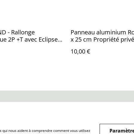
D - Rallonge
Panneau aluminium R
que 2P +T avec Eclipses
x 25 cm Propriété priv
ection - 1 Fiche Mâle +
10,00 €
 Femelle - Longueur 10
- Blanc
us
Conditions
Politique de
Politiq
confidentialité
Paramètre
hiers qui nous aident à comprendre comment vous utilisez