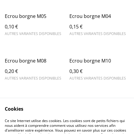
Ecrou borgne M05
Ecrou borgne M04
0,10 €
0,15 €
AUTRES VARIANTES DISPONIBLES
AUTRES VARIANTES DISPONIBLES
Ecrou borgne M08
Ecrou borgne M10
0,20 €
0,30 €
AUTRES VARIANTES DISPONIBLES
AUTRES VARIANTES DISPONIBLES
Cookies
Ce site Internet utilise des cookies. Les cookies sont de petits fichiers qui
nous aident à comprendre comment vous utilisez nos services afin
Contactez-nous
Conditions
d'améliorer votre expérience. Vous pouvez en savoir plus sur ces cookies
Politique de
Politique de cookies