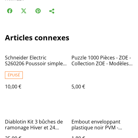
Articles connexes
Schneider Electric
Puzzle 1000 Pièces - ZOE -
S260206 Poussoir simple
Collection ZOE - Modèles
10 ampères Ovalis
Aléatoires - 68x48 cm -
complet 230 V
Multicolore
ÉPUISÉ
10,00 €
5,00 €
Diablotin Kit 3 bûches de
Embout enveloppant
ramonage Hiver et 24
plastique noir PVM -
cubes allume feux
Diamètre 16 mm - Vendu