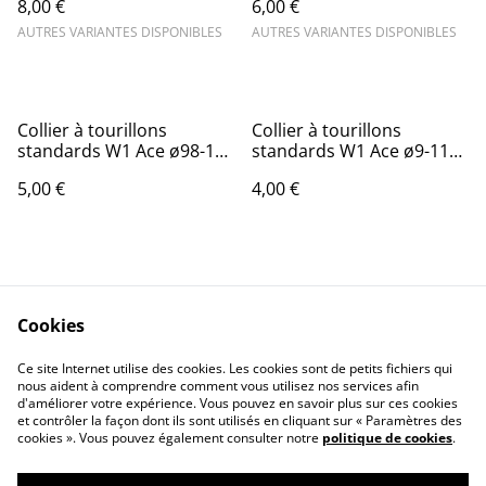
8,00 €
6,00 €
AUTRES VARIANTES DISPONIBLES
AUTRES VARIANTES DISPONIBLES
Collier à tourillons
Collier à tourillons
standards W1 Ace ø98-103
standards W1 Ace ø9-11
mm - Vendu par 1
mm - Vendu par 2
5,00 €
4,00 €
Cookies
Ce site Internet utilise des cookies. Les cookies sont de petits fichiers qui
nous aident à comprendre comment vous utilisez nos services afin
Contactez-nous
Conditions
d'améliorer votre expérience. Vous pouvez en savoir plus sur ces cookies
Politique de
Politique de cookies
et contrôler la façon dont ils sont utilisés en cliquant sur « Paramètres des
confidentialité
cookies ». Vous pouvez également consulter notre
politique de cookies
.