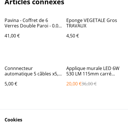
Articles connexes
Pavina - Coffret de 6
Eponge VEGETALE Gros
Verres Double Paroi - 0.08
TRAVAUX
l, Transparent - Bodum
41,00 €
4,50 €
%
Connnecteur
Applique murale LED 6W
automatique 5 câbles x5,
530 LM 115mm carré
Rose, Set de 5 pièces
4000°K Gris Anthracite
5,00 €
20,00 €
36,00 €
IP54, Aluminium/PC, 6 W,
(H x L)-110 x 115 mm
[Classe énergétique A+]
Cookies