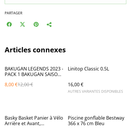
PARTAGER
Articles connexes
%
BAKUGAN LEGENDS 2023 -
Linitop Classic 0.5L
PACK 1 BAKUGAN SAISON
5 - 1 Bille Bakugan Avec 1
8,00 €
12,00 €
16,00 €
Carte Portail Et 1 Carte
Collection - Dessin Animé
AUTRES VARIANTES DISPONIBLES
Bakugan - Modèle
Aléatoire
%
Basky Basket Panier à Vélo
Piscine gonflable Bestway
Arrière et Avant,
366 x 76 cm Bleu
Amovible, Motif Dessin,