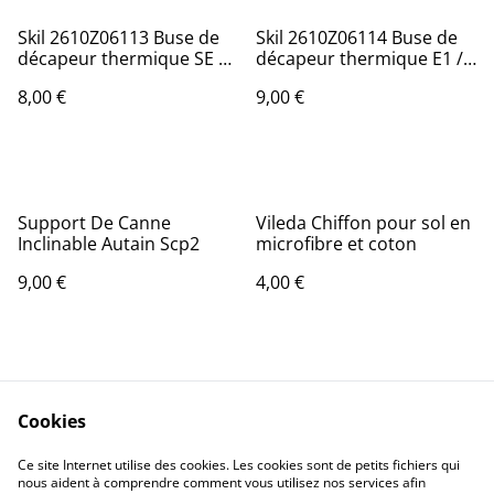
Skil 2610Z06113 Buse de
Skil 2610Z06114 Buse de
décapeur thermique SE 4
décapeur thermique E1 /
/ Buse de réduction
Buse de réduction
8,00 €
9,00 €
Support De Canne
Vileda Chiffon pour sol en
Inclinable Autain Scp2
microfibre et coton
9,00 €
4,00 €
Cookies
Ce site Internet utilise des cookies. Les cookies sont de petits fichiers qui
nous aident à comprendre comment vous utilisez nos services afin
Contactez-nous
Conditions