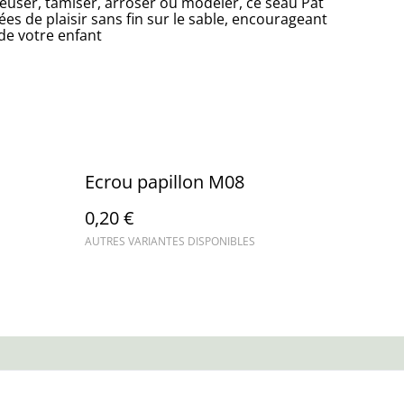
reuser, tamiser, arroser ou modeler, ce seau Pat
es de plaisir sans fin sur le sable, encourageant
 de votre enfant
Ecrou papillon M08
0,20 €
AUTRES VARIANTES DISPONIBLES
ue de cookies