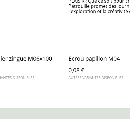
PLAISIR : Que ce soit pour c
Patrouille promet des journé
l'exploration et la créativité
lier zingue M06x100
Ecrou papillon M04
0,08 €
IANTES DISPONIBLES
AUTRES VARIANTES DISPONIBLES
us
Conditions
Politique de
Politiq