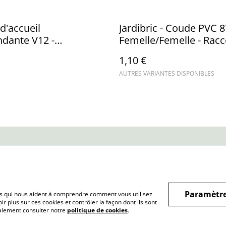
 d'accueil
Jardibric - Coude PVC 
dante V12 -
Femelle/Femelle - Rac
ium - Rangement
d'Évacuation Robustes
1,10 €
eur et accessoires
AUTRES VARIANTES DISPONIBLES
us
Conditions
Politique de
Politiq
confidentialité
Paramètre
hiers qui nous aident à comprendre comment vous utilisez
r plus sur ces cookies et contrôler la façon dont ils sont
galement consulter notre
politique de cookies
.