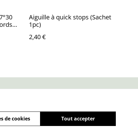
87°30
Aiguille à quick stops (Sachet
cords
1pc)
2,40 €
ue de cookies
s de cookies
Tout accepter
powered by