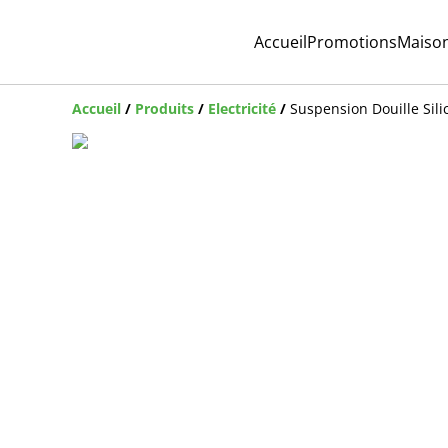
Accueil
Promotions
Maiso
Accueil
/
Produits
/
Electricité
/
Suspension Douille Sil