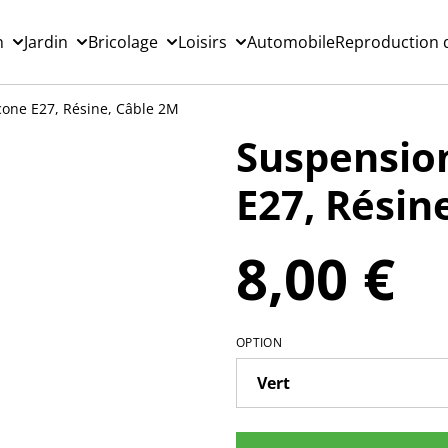
n
Jardin
Bricolage
Loisirs
Automobile
Reproduction d
icone E27, Résine, Câble 2M
Suspension
E27, Résin
8,00 €
OPTION