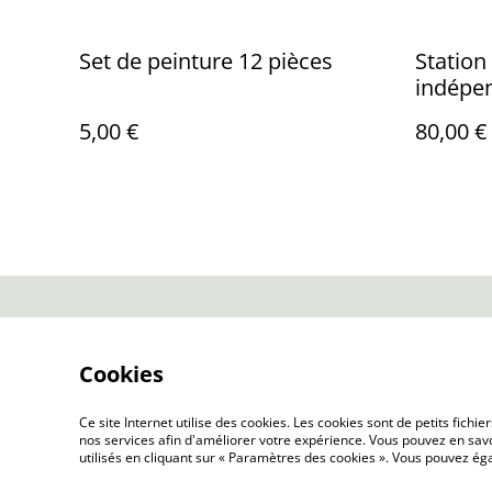
Set de peinture 12 pièces
Station
indépen
Alumin
5,00 €
80,00 €
aspirat
Dyson.
Contactez-no
Cookies
Ce site Internet utilise des cookies. Les cookies sont de petits fic
nos services afin d'améliorer votre expérience. Vous pouvez en savoi
utilisés en cliquant sur « Paramètres des cookies ». Vous pouvez é
©
2026
QUINCAILLERIE DE LA SCIE