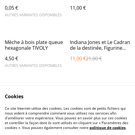
0,05 €
11,00 €
AUTRES VARIANTES DISPONIBLES
%
Mèche à bois plate queue
Indiana Jones et Le Cadran
hexagonale TIVOLY
de la destinée, Figurine
Docteur Jürgen Voller
4,50 €
11,00 €
21,00 €
Adventure Series de 15
cm
AUTRES VARIANTES DISPONIBLES
Cookies
Ce site Internet utilise des cookies. Les cookies sont de petits fichiers qui
nous aident à comprendre comment vous utilisez nos services afin
Contactez-nous
Conditions
d'améliorer votre expérience. Vous pouvez en savoir plus sur ces cookies
Politique de
Politique de cookies
et contrôler la façon dont ils sont utilisés en cliquant sur « Paramètres des
confidentialité
cookies ». Vous pouvez également consulter notre
politique de cookies
.