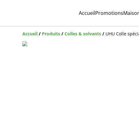
Accueil
Promotions
Maiso
Accueil
/
Produits
/
Colles & solvants
/
UHU Colle spécia