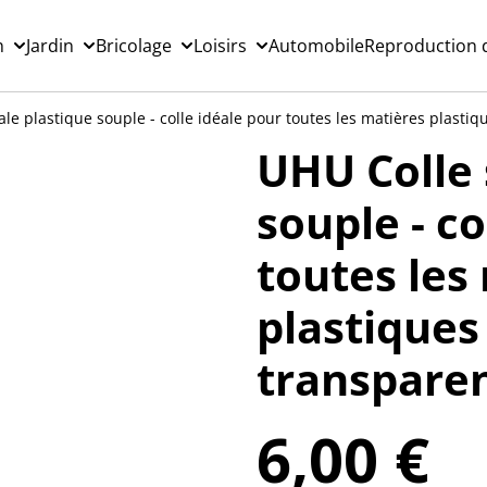
n
Jardin
Bricolage
Loisirs
Automobile
Reproduction d
le plastique souple - colle idéale pour toutes les matières plasti
UHU Colle 
souple - co
toutes les
plastiques
transparen
6,00 €