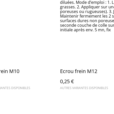
diluées. Mode d’emploi : 1. 
grasses. 2. Appliquer sur une
poreuses ou rugueuses). 3. 
Maintenir fermement les 2 sur
surfaces dures non poreuse
seconde couche de colle sur 
initiale après env. 5 mn, fix
rein M10
Ecrou frein M12
0,25 €
IANTES DISPONIBLES
AUTRES VARIANTES DISPONIBLES