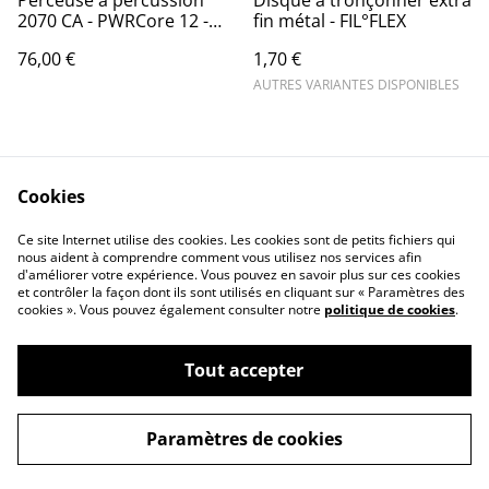
Perceuse à percussion
Disque à tronçonner extra
2070 CA - PWRCore 12 -
fin métal - FIL°FLEX
Skil - Sans fil - Brushless -
76,00 €
1,70 €
batterie non fournie
AUTRES VARIANTES DISPONIBLES
Cookies
Ce site Internet utilise des cookies. Les cookies sont de petits fichiers qui
nous aident à comprendre comment vous utilisez nos services afin
Contactez-nous
Conditions
d'améliorer votre expérience. Vous pouvez en savoir plus sur ces cookies
Politique de
Politique de cookies
et contrôler la façon dont ils sont utilisés en cliquant sur « Paramètres des
confidentialité
cookies ». Vous pouvez également consulter notre
politique de cookies
.
Tout accepter
©
2026
QUINCAILLERIE DE LA SCIE
Paramètres de cookies
powered by