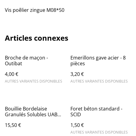
Vis poêlier zingue M08*50
Articles connexes
Broche de maçon -
Emerillons gave acier - 8
Outibat
pièces
4,00 €
3,20 €
AUTRES VARIANTES DISPONIBLES
AUTRES VARIANTES DISPONIBLES
Bouillie Bordelaise
Foret béton standard -
Granulés Solubles UAB
SCID
500 g - Polyvalent et
15,50 €
1,50 €
Efficace sur Nombreuses
Maladies - Mini granulés
AUTRES VARIANTES DISPONIBLES