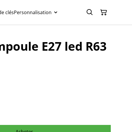
e clés
Personnalisation
mpoule E27 led R63
Acheter