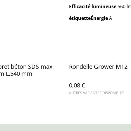
Efficacité lumineuse
560 l
étiquetteÉnergie
A
Foret béton SDS-max
Rondelle Grower M12
m L.540 mm
0,08 €
AUTRES VARIANTES DISPONIBLES