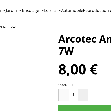
n
Jardin
Bricolage
Loisirs
Automobile
Reproduction d
ed R63 7W
Arcotec A
7W
8,00 €
QUANTITÉ