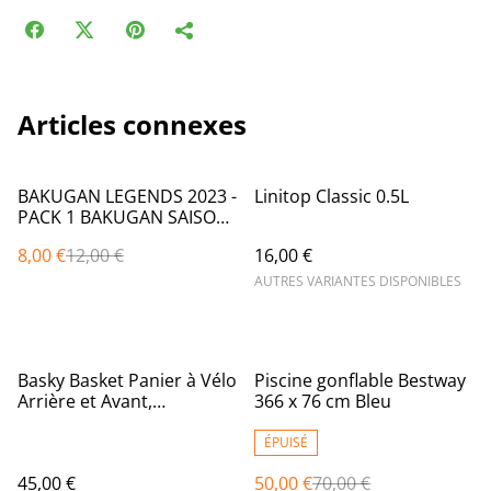
Articles connexes
%
BAKUGAN LEGENDS 2023 -
Linitop Classic 0.5L
PACK 1 BAKUGAN SAISON
5 - 1 Bille Bakugan Avec 1
8,00 €
12,00 €
16,00 €
Carte Portail Et 1 Carte
Collection - Dessin Animé
AUTRES VARIANTES DISPONIBLES
Bakugan - Modèle
Aléatoire
%
Basky Basket Panier à Vélo
Piscine gonflable Bestway
Arrière et Avant,
366 x 76 cm Bleu
Amovible, Motif Dessin,
Caisse pour vélo & e-Bike,
ÉPUISÉ
Adaptable avec Système
45,00 €
50,00 €
70,00 €
de Clic et Verrou intégré