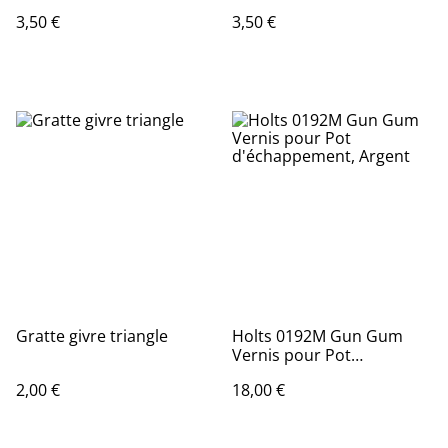
d'étanchéité, diamètre 14
métalloplastiques,
3,50 €
3,50 €
mm pour carter d'huile
diamètre 22mm, pour
carter d'huile
Gratte givre triangle
Holts 0192M Gun Gum
Vernis pour Pot
d'échappement, Argent
2,00 €
18,00 €