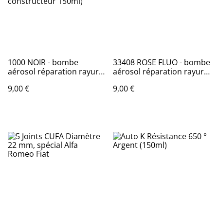
1000 NOIR - bombe
33408 ROSE FLUO - bombe
aérosol réparation rayure
aérosol réparation rayure
peinture carrosserie et
peinture carrosserie et
9,00 €
9,00 €
rétroviseur PEUGEOT
rétroviseur (Spray couleur
(Spray code couleur
150ml)
constructeur 150ml)