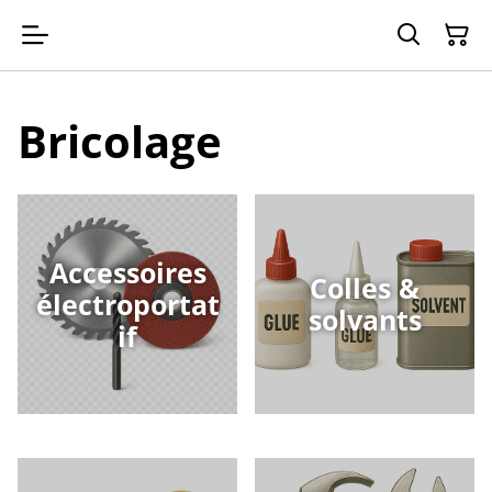
Bricolage
Accessoires
Colles &
électroportat
solvants
if